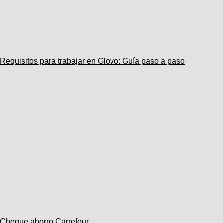
Requisitos para trabajar en Glovo: Guía paso a paso
Cheque ahorro Carrefour